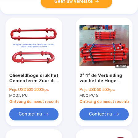
Geef uw vereiste
Olieveldhoge druk het
2“ 4“ de Verbinding
Cementeren Zuur die
van het de Hoge
Slanglijn met
drukjong van de
Prijs:
USD500-2000/pc
Prijs:
USD50-500/pc
Integrale Fig1502
Bronassemblage
MOQ:
5 PC
MOQ:
PC 5
breken
voor de Boring van
het Oliegas
Ontvang de meest recente Prijs
Ontvang de meest recente Prij
Contact nu
Contact nu