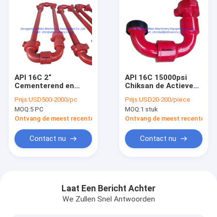
API 16C 2“
API 16C 15000psi
Cementerend en
Chiksan de Actieve
Doorgevend van de
Elleboog van de
Prijs:
USD500-2000/pc
Prijs:
USD20-200/piece
Slanglijn FIG. 1502
Wartelverbinding
MOQ:
5 PC
MOQ:
1 stuk
105MPa van Chiksan
voor het Materiaal
van de Olieveldbron
Ontvang de meest recente Prijs
Ontvang de meest recente Prij
Contact nu
Contact nu
Thuis
Producten
Laat Een Bericht Achter
We Zullen Snel Antwoorden
Over ons