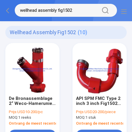
Wellhead Assembly Fig1502
(10)
De Bronassemblage
API SPM FMC Type 2
2“ Weco-Hamerunie
inch 3 inch Fig1502
Wyes van 15000PSI
Wellhead Elbow Union
Prijs:
USD10-200/pc
Prijs:
USD20-200/piece
Fig1502
Chiksan Swivel Joint
MOQ:
1 reeks
MOQ:
1 stuk
Ontvang de meest recente Prijs
Ontvang de meest recente Prij