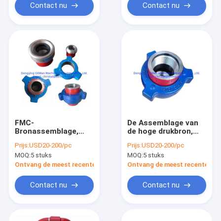
Contact nu
Contact nu
FMC-
De Assemblage van
Bronassemblage,
de hoge drukbron,
Weco-Hamerunie FIG.
Weco-Fig. 1502
Prijs:
USD20-200/pc
Prijs:
USD20-200/pc
1502 1002 602
Hamerunie
MOQ:
5 stuks
MOQ:
5 stuks
Ontvang de meest recente Prijs
Ontvang de meest recente Prij
Contact nu
Contact nu