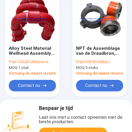
Alloy Steel Material
NPT de Assemblage
Wellhead Assembly
van de Draadbron,
FMC Swivel Joint
Fig. 602 van FMC
Prijs:
USD20-200/piece
Prijs:
USD20-200/pc
Elbow Unie Stijl 50
WECO Hamerunie
MOQ:
1 stuk
MOQ:
5 stuks
Stijl 10
Ontvang de meest recente Prijs
Ontvang de meest recente Prij
Contact nu
Contact nu
Bespaar je tijd
Laat ons met u contact opnemen met de
beste producten.