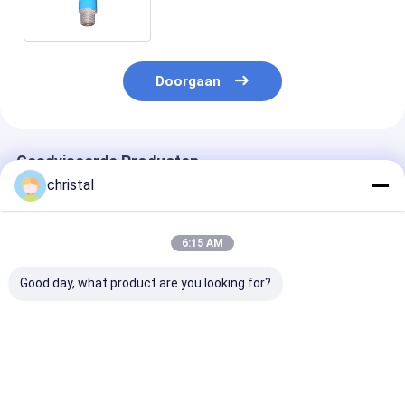
NC50
Doorgaan
Geadviseerde Producten
christal
6:15 AM
Good day, what product are you looking for?
NC46 de
Voor
Van het de
booroversteekplaats
boorgereedschappen
Boorkoord van
Subaisi 4145H voor
4145H Sub van
sluit Tricone de
Componenteno
Boorbeetje aan van
sluit
Beste prijs
Beste prijs
Beste pri