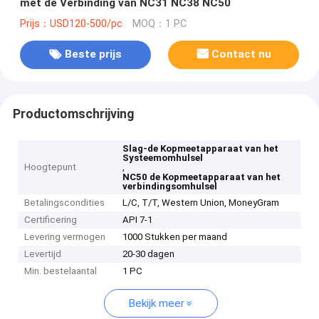
met de Verbinding van NC31 NC38 NC50
Prijs：USD120-500/pc
MOQ：1 PC
Beste prijs
Contact nu
Productomschrijving
Slag-de Kopmeetapparaat van het
Systeemomhulsel
Hoogtepunt
,
NC50 de Kopmeetapparaat van het
verbindingsomhulsel
Betalingscondities
L/C, T/T, Western Union, MoneyGram
Certificering
API 7-1
Levering vermogen
1000 Stukken per maand
Levertijd
20-30 dagen
Min. bestelaantal
1 PC
Bekijk meer