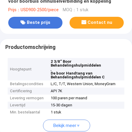
voor boorbuis omhulselverbinding en koppeling
Prijs：USD900-2500/piece
MOQ：1 stuk
Beste prijs
Contact nu
Productomschrijving
2 3/8“ Boor
Behandelingshulpmiddelen
Hoogtepunt
,
De boor Handtang van
Behandelingshulpmiddelen C
Betalingscondities
L/C, T/T, Western Union, MoneyGram
Certificering
API 7K
Levering vermogen
100 paren per maand
Levertijd
15-30 dagen
Min. bestelaantal
1 stuk
Bekijk meer