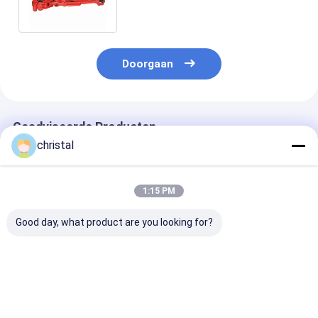
koppeling
Doorgaan
Geadviseerde Producten
christal
1:15 PM
Good day, what product are you looking for?
Boor Enige
API Manual Tong
API-handleidi
Gezamenlijke de
Dies en Rotary Slip
Tong-lijn trek
Liften Hulpliften van
Inserts 1/2 X 1-1/4 X
systeem met k
Rig Use Wellhead
5''
sensor en laad
Tool Type SJ
Beste prijs
Beste prijs
Beste pri