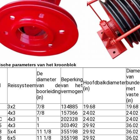
ische parameters van het kroonblok
Diame
De
van 
diameter
Beperking
Hoofdbalkdiameter
bunde
l
Reissysteem
van de
van het
(in)
met
boorleiding
vermogen
vaste 
(in)
(in)
3x2
7/8
134885
19.68
19.68
4x3
7/8
157366
24.02
24.02
C
4x3
1
202328
24.02
24.02
5
4x3
1
303492
29.92
36.02
8
5x4
11 1/8
355198
29.92
36.02
8
6x5
11 1/8
355198
29.92
36.02