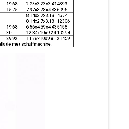
19.68
2.23x3.23x3.41
4393
15.75
7.97x3.28x4.43
6095
8.14x2.7x3.18
4574
8.14x2.7x3.18
12306
19.68
6.56x4.59x4.43
5158
30
12.84x10x9.24
19294
29.92
11.38x10x9.8
21459
llatie met schuifmachine.