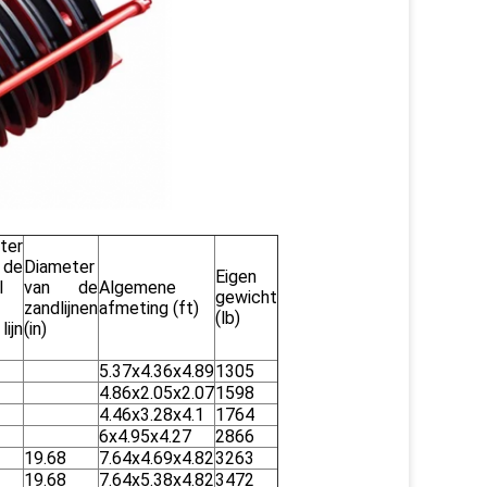
ter
de
Diameter
Eigen
l
van de
Algemene
gewicht
zandlijnen
afmeting (ft)
(lb)
lijn
(in)
5.37x4.36x4.89
1305
4.86x2.05x2.07
1598
4.46x3.28x4.1
1764
6x4.95x4.27
2866
19.68
7.64x4.69x4.82
3263
19.68
7.64x5.38x4.82
3472