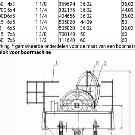
60
4x3
1 1/8
359694
36.02
36.02
70C
5x4
1 1/4
382175
36.02
44.09
80D
6x5
1 1/4
404656
36.02
36.02
25
6x5
1 1/4
505820
44.09
50
5
6x5
1 1/4
505820
36.02
36.02
15
7x6
1 3/8
708148
50
60
50
7x6
1 1/2
111640
60
60
king: * gemarkeerde onderdelen voor de mast van een boorinsta
blok voor boormachine