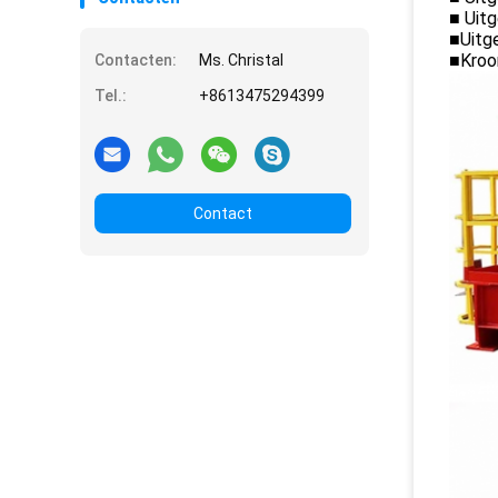
■ Uitg
■Uitge
■Kroo
Contacten:
Ms. Christal
Tel.:
+8613475294399
Contact