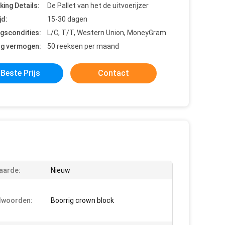
king Details:
De Pallet van het de uitvoerijzer
jd:
15-30 dagen
ngscondities:
L/C, T/T, Western Union, MoneyGram
ng vermogen:
50 reeksen per maand
Beste Prijs
Contact
aarde:
Nieuw
lwoorden:
Boorrig crown block