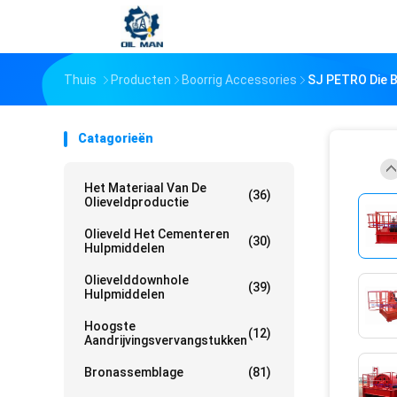
Thuis
Producten
Boorrig Accessories
SJ PETRO Die B
Catagorieën
Het Materiaal Van De
(36)
Olieveldproductie
Olieveld Het Cementeren
(30)
Hulpmiddelen
Olievelddownhole
(39)
Hulpmiddelen
Hoogste
(12)
Aandrijvingsvervangstukken
Bronassemblage
(81)