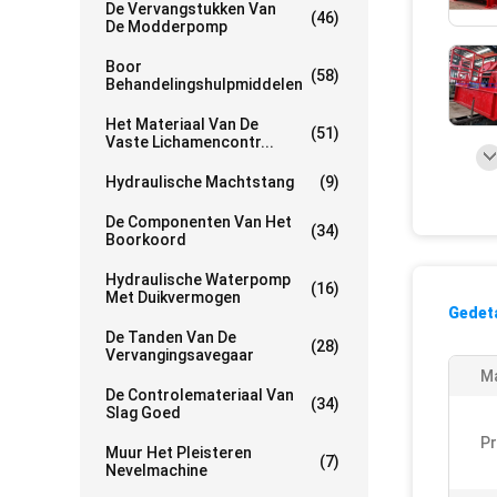
De Vervangstukken Van
(46)
De Modderpomp
Boor
(58)
Behandelingshulpmiddelen
Het Materiaal Van De
(51)
Vaste Lichamencontr...
Hydraulische Machtstang
(9)
De Componenten Van Het
(34)
Boorkoord
Hydraulische Waterpomp
(16)
Met Duikvermogen
Gedeta
De Tanden Van De
(28)
Vervangingsavegaar
Ma
De Controlemateriaal Van
(34)
Slag Goed
P
Muur Het Pleisteren
(7)
Nevelmachine