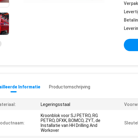
Verpak
Leverti
Betali
Leveri
illeerde Informatie
Productomschrijving
teriaal:
Legeringsstaal
Voorw
Kroonblok voor SJ PETRO, RG
PETRO, DFXK, BOMCO, ZYT, de
roductnaam:
Sleute
Installatie van HH Drilling And
Workover