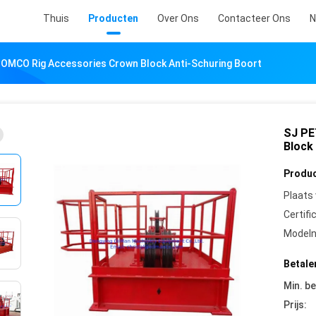
Thuis
Producten
Over Ons
Contacteer Ons
N
OMCO Rig Accessories Crown Block Anti-Schuring Boort
SJ PE
Block
Produc
Plaats
Certifi
Model
Betale
Min. be
Prijs: