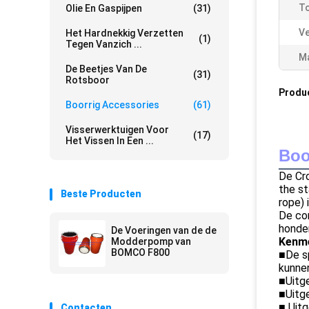
To
Olie En Gaspijpen
(31)
Ve
Het Hardnekkig Verzetten
(1)
Tegen Vanzich ...
Ma
De Beetjes Van De
(31)
Rotsboor
Produ
Boorrig Accessories
(61)
Visserwerktuigen Voor
(17)
Het Vissen In Een ...
Boo
De Cr
the st
Beste Producten
rope) 
De com
honder
De Voeringen van de de
Kenm
Modderpomp van
BOMCO F800
■De sp
kunne
■Uitge
■Uitg
■ Uitg
Contacten