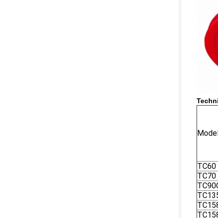
Techn
Mode
TC60
TC70
TC90
TC13
TC15
TC15