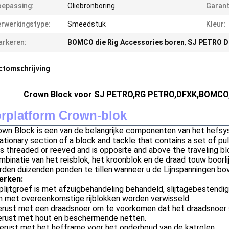
epassing:
Oliebronboring
Garant
rwerkingstype:
Smeedstuk
Kleur:
rkeren:
BOMCO die Rig Accessories boren
,
SJ PETRO Dr
ctomschrijving
Crown Block voor SJ PETRO,RG PETRO,DFXK,BOMCO,Z
rplatform Crown-blok
own Block is een van de belangrijke componenten van het hefsy
ationary section of a block and tackle that contains a set of pul
is threaded or reeved and is opposite and above the traveling bl
binatie van het reisblok, het kroonblok en de draad touw boorl
den duizenden ponden te tillen.wanneer u de Lijnspanningen bov
erken:
lijtgroef is met afzuigbehandeling behandeld, slijtagebestendig
n met overeenkomstige rijblokken worden verwisseld.
rust met een draadsnoer om te voorkomen dat het draadsnoer st
erust met hout en beschermende netten.
erust met het hefframe voor het onderhoud van de katrolen.