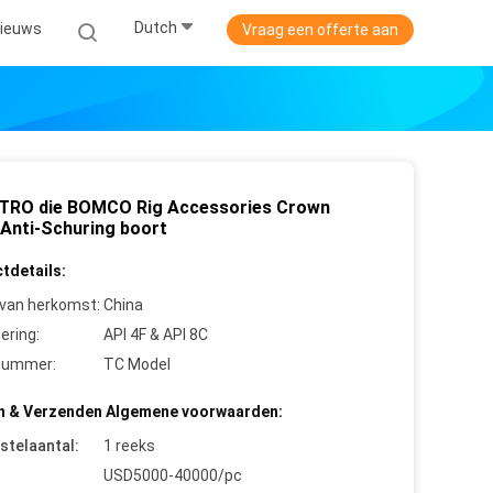
Dutch
ieuws
Vraag een offerte aan
TRO die BOMCO Rig Accessories Crown
 Anti-Schuring boort
tdetails:
 van herkomst:
China
cering:
API 4F & API 8C
nummer:
TC Model
n & Verzenden Algemene voorwaarden:
stelaantal:
1 reeks
USD5000-40000/pc