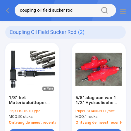
Coupling Oil Field Sucker Rod
(2)
1/8“ het
5/8“ slag aan van 1
Materiaaluitloper
1/2“ Hydraulische
Rod With Coupling
Uitlopersstaaf voor
Prijs:
USD5-100/pc
Prijs:
USD400-5000/set
van de
API 16A goed
MOQ:
50 stuks
MOQ:
1 reeks
Olieveldproductie
Controlemateriaal
dat Rig Equipment
Ontvang de meest recente Prijs
Ontvang de meest recente Prij
boort